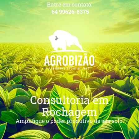
Entre em contato:
64 99626-8375
Consultoria em
Rochagem
Amplifique o poder produtivo de seu solo.